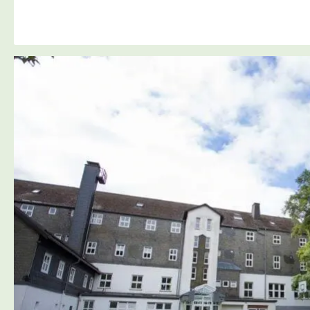
Profis oder einfa
nur durchatmen 
frischer Bergluft 
uns wird’s garant
nicht langweilig! 
Reisetermine (je
3 Übernachtungen
06.-09.06.2025🗓️
07.-10.06.2025 🛌
Variante 1:
Familienzimmer
Dusche/ WC – für
die’s gern bequ
haben 😌🚿 ✨
Inklusive pro Per
3 Nächte im
Familienzimmer •