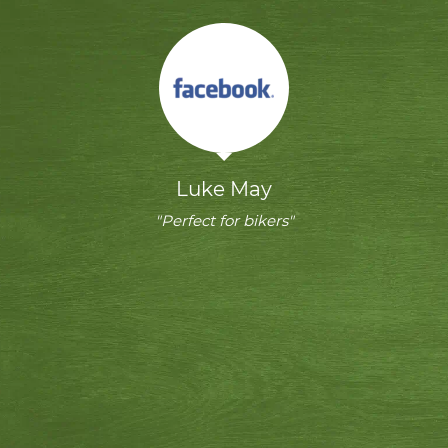
Luke May
"Perfect for bikers"
Th
T