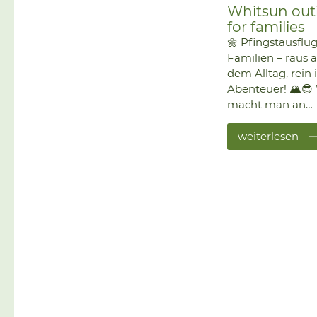
Whitsun out
for families
🌼 Pfingstausflug
Familien – raus 
dem Alltag, rein 
Abenteuer! 🏔️😎
macht man an
Pfingsten, wenn 
Kids rumtoben
weiterlesen
wollen, die Eltern
bisschen entspa
möchten – und a
was erleben wol
Richtig: Ab nach
Winterberg zum
Hostel Erlebnisb
Kappe! 🌲 Ob
Nervenkitzel in d
Fly-Line, Golfbäll
versenken wie di