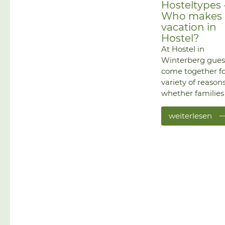
Hosteltypes 
Who makes a
vacation in
Hostel?
At Hostel in
Winterberg gues
come together fo
variety of reasons
whether families
friends, whether
bikers, skiers or h
weiterlesen