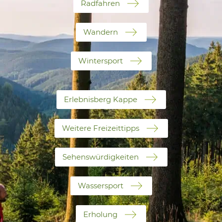
Radfahren
Wandern
Wintersport
Erlebnisberg Kappe
Weitere Freizeittipps
Sehenswürdigkeiten
Wassersport
Erholung