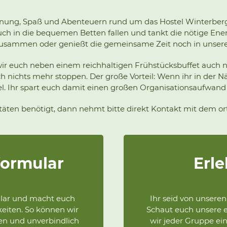
nnung, Spaß und Abenteuern rund um das Hostel Winterberg
ch in die bequemen Betten fallen und tankt die nötige Energi
sammen oder genießt die gemeinsame Zeit noch in unsere
wir euch neben einem reichhaltigen Frühstücksbuffet auch 
 nichts mehr stoppen. Der große Vorteil: Wenn ihr in der Nä
l. Ihr spart euch damit einen großen Organisationsaufwand u
itäten benötigt, dann nehmt bitte direkt Kontakt mit dem o
ormular
Erl
ular und macht euch
Ihr seid von unsere
keiten. So können wir
Schaut euch unsere e
en und unverbindlich
wir jeder Gruppe ein