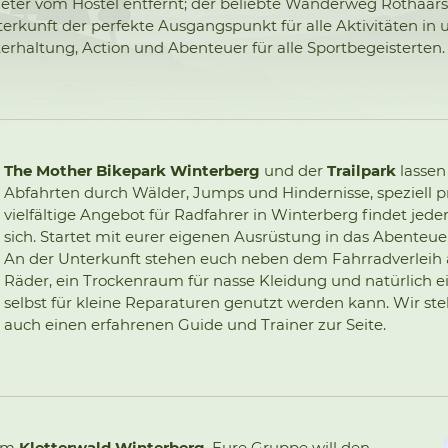
Meter vom Hostel entfernt; der beliebte Wanderweg Rothaarst
erkunft der perfekte Ausgangspunkt für alle Aktivitäten i
rhaltung, Action und Abenteuer für alle Sportbegeisterten.
The Mother Bikepark Winterberg
und der
Trailpark
lassen
Abfahrten durch Wälder, Jumps und Hindernisse, speziell pr
vielfältige Angebot für Radfahrer in Winterberg findet jede
sich. Startet mit eurer eigenen Ausrüstung in das Abenteuer
An der Unterkunft stehen euch neben dem Fahrradverleih 
Räder, ein Trockenraum für nasse Kleidung und natürlich 
selbst für kleine Reparaturen genutzt werden kann. Wir st
auch einen erfahrenen Guide und Trainer zur Seite.
 im
Kletterwald Winterberg
. Eure Gruppe will den