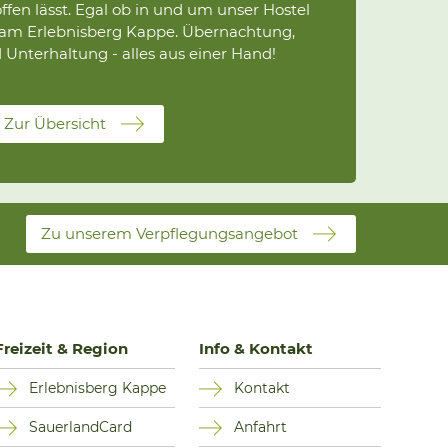
fen lässt. Egal ob in und um unser Hostel
 am Erlebnisberg Kappe. Übernachtung,
Unterhaltung - alles aus einer Hand!
Zur Übersicht
Zu unserem Verpflegungsangebot
Freizeit & Region
Info & Kontakt
Erlebnisberg Kappe
Kontakt
SauerlandCard
Anfahrt