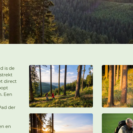
d is de
strekt
t direct
oopt
n. Een
Pad der
en en