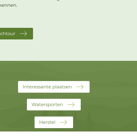
rkennen.
ochtour
s
Interessante plaatsen
Watersporten
Herstel