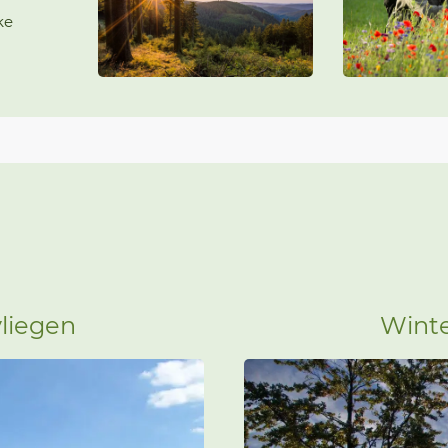
ke
liegen
Wint