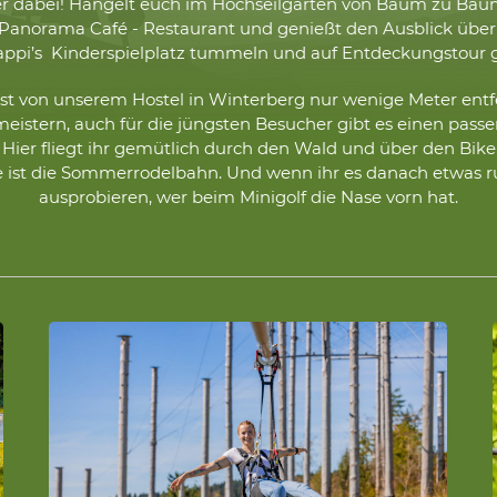
teuer dabei! Hangelt euch im Hochseilgarten von Baum zu Ba
Panorama Café - Restaurant und genießt den Ausblick über 
appi’s Kinderspielplatz tummeln und auf Entdeckungstour 
t von unserem Hostel in Winterberg nur wenige Meter entfer
istern, auch für die jüngsten Besucher gibt es einen passen
ist. Hier fliegt ihr gemütlich durch den Wald und über den Bi
ist die Sommerrodelbahn. Und wenn ihr es danach etwas ru
ausprobieren, wer beim Minigolf die Nase vorn hat.