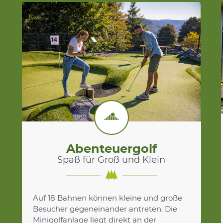
Abenteuergolf
Spaß für Groß und Klein
Auf 18 Bahnen können kleine und große
Besucher gegeneinander antreten. Die
Minigolfanlage liegt direkt an der