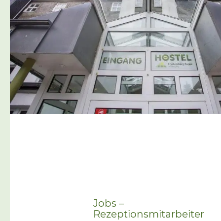
seinen zwei Sesselbahnen
und mehreren Skiabfahrten –
unter anderem der steilsten
Abfahrt nördlich der Mainlinie
– zum Skiliftkarussell
Winterberg. Jedes Jahr
kommen hunderttausende
Gäste in die Ferienregion […]
Jobs –
Rezeptionsmitarbeiter