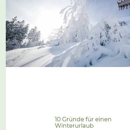
zählen: Ski/Snowboard
Skischuhe/Snowboardboots
Skistöcke Skihelm Skibrille
Handschuhe Solltet ihr keine
eigene Ausrüstung besitzen
oder wollt diese nicht […]
10 Gründe für einen
Winterurlaub