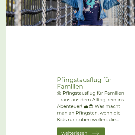
Pfingstausflug für
Familien
🌼 Pfingstausflug für Familien
– raus aus dem Alltag, rein ins
Abenteuer! 🏔️😎 Was macht
man an Pfingsten, wenn die
Kids rumtoben wollen, die
Eltern ein bisschen
entspannen möchten – und
weiterlesen