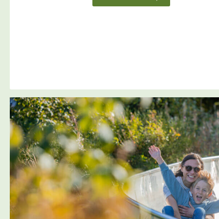
alle was erleben wollen?
Richtig: Ab nach Winterberg
zum Hostel Erlebnisberg
Kappe! 🌲 Ob Nervenkitzel in
der Fly-Line, Golfbälle
versenken wie die Profis oder
einfach nur durchatmen in
frischer Bergluft – bei uns
wird’s garantiert nicht
langweilig! 🙌 📆 Reisetermine
(jeweils 3 Übernachtungen):🗓️
06.-09.06.2025🗓️
07.-10.06.2025 🛌 Variante 1:
Familienzimmer mit Dusche/
WC – für die, die’s gern
bequem haben 😌🚿 ✨
Inklusive pro Person:• 3
Nächte im Familienzimmer •
[…]